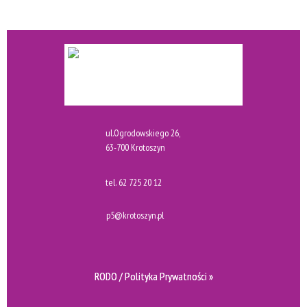
ul.Ogrodowskiego 26,
63-700 Krotoszyn
tel.
62 725 20 12
p5@krotoszyn.pl
RODO / Polityka Prywatności »