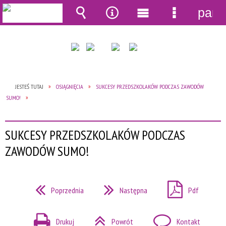
pane
Wyszukiwarka
Narzędzia
Menu
Menu
główne
szczegół
JESTEŚ TUTAJ
OSIĄGNIĘCIA
SUKCESY PRZEDSZKOLAKÓW PODCZAS ZAWODÓW
SUMO!
SUKCESY PRZEDSZKOLAKÓW PODCZAS
ZAWODÓW SUMO!
Poprzednia
Następna
Pdf
Drukuj
Powrót
Kontakt