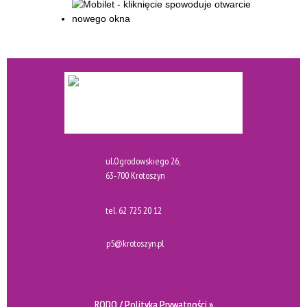
ul.Ogrodowskiego 26,
63-700 Krotoszyn
tel.
62 725 20 12
p5@krotoszyn.pl
RODO / Polityka Prywatności »