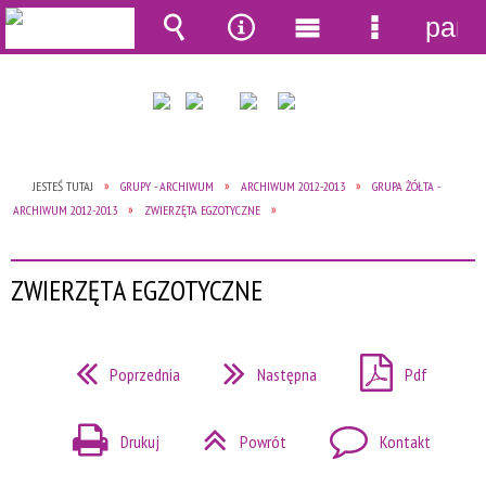
pane
Wyszukiwarka
Narzędzia
Menu
Menu
główne
szczegół
JESTEŚ TUTAJ
GRUPY - ARCHIWUM
ARCHIWUM 2012-2013
GRUPA ŻÓŁTA -
ARCHIWUM 2012-2013
ZWIERZĘTA EGZOTYCZNE
ZWIERZĘTA EGZOTYCZNE
Poprzednia
Następna
Pdf
Drukuj
Powrót
Kontakt