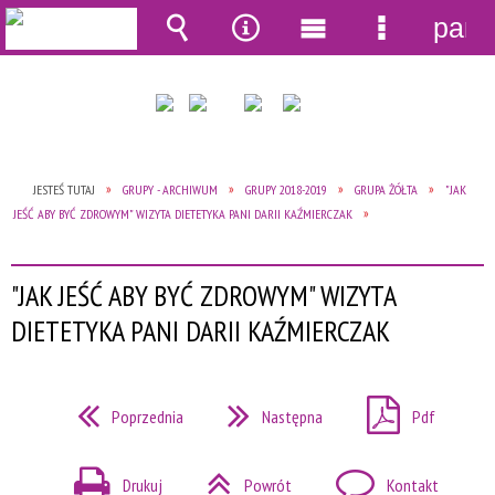
pane
Wyszukiwarka
Narzędzia
Menu
Menu
główne
szczegół
JESTEŚ TUTAJ
GRUPY - ARCHIWUM
GRUPY 2018-2019
GRUPA ŻÓŁTA
"JAK
JEŚĆ ABY BYĆ ZDROWYM" WIZYTA DIETETYKA PANI DARII KAŹMIERCZAK
"JAK JEŚĆ ABY BYĆ ZDROWYM" WIZYTA
DIETETYKA PANI DARII KAŹMIERCZAK
Poprzednia
Następna
Pdf
Drukuj
Powrót
Kontakt