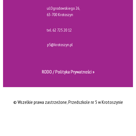
ul.Ogrodowskiego 26,
63-700 Krotoszyn
tel.
62 725 20 12
p5@krotoszyn.pl
RODO / Polityka Prywatności »
© Wszelkie prawa zastrzeżone
, Przedszkole nr 5 w Krotoszynie