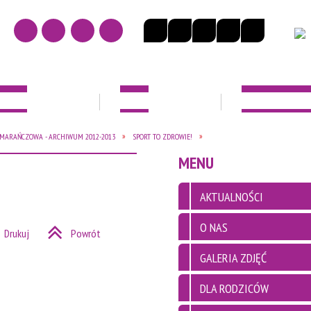
NOŚCI
O NAS
DLA RODZICÓ
MARAŃCZOWA - ARCHIWUM 2012-2013
SPORT TO ZDROWIE!
EK
MENU
AKTUALNOŚCI
O NAS
Drukuj
Powrót
GALERIA ZDJĘĆ
DLA RODZICÓW