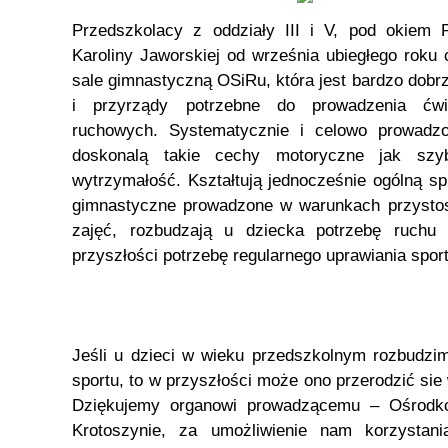
Przedszkolacy z oddziały III i V, pod okiem 
Karoliny Jaworskiej od września ubiegłego roku
sale gimnastyczną OSiRu, która jest bardzo dob
i przyrządy potrzebne do prowadzenia ćwi
ruchowych. Systematycznie i celowo prowadzo
doskonalą takie cechy motoryczne jak szyb
wytrzymałość. Kształtują jednocześnie ogólną s
gimnastyczne prowadzone w warunkach przysto
zajęć, rozbudzają u dziecka potrzebę ruch
przyszłości potrzebę regularnego uprawiania sport
Jeśli u dzieci w wieku przedszkolnym rozbudzi
sportu, to w przyszłości może ono przerodzić sie
Dziękujemy organowi prowadzącemu – Ośrodko
Krotoszynie, za umożliwienie nam korzystani