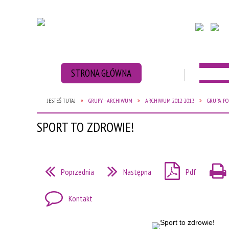
STRONA GŁÓWNA
AKTUAL
JESTEŚ TUTAJ
GRUPY - ARCHIWUM
ARCHIWUM 2012-2013
GRUPA PO
ZBIÓRKA BATERII
ZBIÓRKA NAKRĘT
SPORT TO ZDROWIE!
Poprzednia
Następna
Pdf
Kontakt