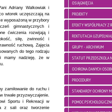
OSIĄGNIĘCIA
Pani Adriany Walkowiak i
PROJEKTY
 co wtorek uczęszczają na
rze wyposażoną w przybory
EFEKTY WSPÓŁPRACY Z 
czeń gimnastycznych i
ne ćwiczenia rozwijają i
REKTUTACJA UZUPEŁNIAJ
kość, siłę, zwinność i
prawność ruchową. Zajęcia
GRUPY - ARCHIWUM
sowanych do tego rodzaju
STATUT PRZEDSZKOLA N
u i mamy nadzieję, że w
u.
OCHRONA DANYCH OSO
PROCEDURY
my zamiłowanie do ruchu i
STANDARDY OCHRONY M
 w trwałe przyzwyczajenie.
wi Sportu i Rekreacji w
POMOC PSYCHOLOGICZN
a z sali oraz tworzenie