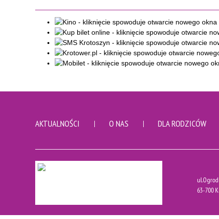
AKTUALNOŚCI
O NAS
DLA RODZICÓW
ul.Ogrod
63-700 K