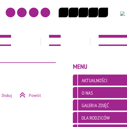
NOŚCI
O NAS
DLA RODZICÓ
EK
MENU
AKTUALNOŚCI
O NAS
Drukuj
Powrót
GALERIA ZDJĘĆ
DLA RODZICÓW