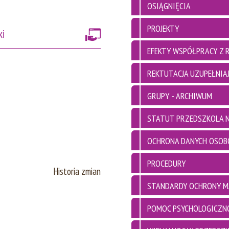
OSIĄGNIĘCIA
PROJEKTY
ki
EFEKTY WSPÓŁPRACY Z 
REKTUTACJA UZUPEŁNIAJ
GRUPY - ARCHIWUM
STATUT PRZEDSZKOLA N
OCHRONA DANYCH OSO
PROCEDURY
Historia zmian
STANDARDY OCHRONY M
POMOC PSYCHOLOGICZN