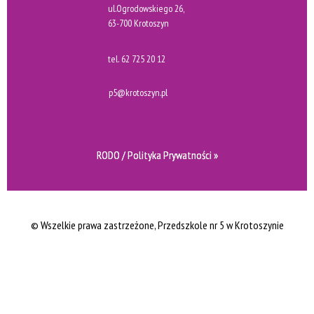
ul.Ogrodowskiego 26,
63-700 Krotoszyn
tel.
62 725 20 12
p5@krotoszyn.pl
RODO / Polityka Prywatności »
© Wszelkie prawa zastrzeżone
, Przedszkole nr 5 w Krotoszynie