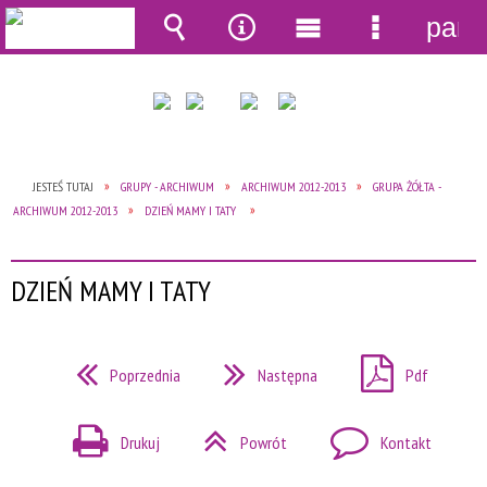
pane
Wyszukiwarka
Narzędzia
Menu
Menu
główne
szczegół
JESTEŚ TUTAJ
GRUPY - ARCHIWUM
ARCHIWUM 2012-2013
GRUPA ŻÓŁTA -
ARCHIWUM 2012-2013
DZIEŃ MAMY I TATY
DZIEŃ MAMY I TATY
Poprzednia
Następna
Pdf
Drukuj
Powrót
Kontakt