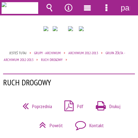
pane
Wyszukiwarka
Narzędzia
Menu
Menu
główne
szczegół
JESTEŚ TUTAJ
GRUPY - ARCHIWUM
ARCHIWUM 2012-2013
GRUPA ŻÓŁTA -
ARCHIWUM 2012-2013
RUCH DROGOWY
RUCH DROGOWY
Poprzednia
Pdf
Drukuj
Powrót
Kontakt