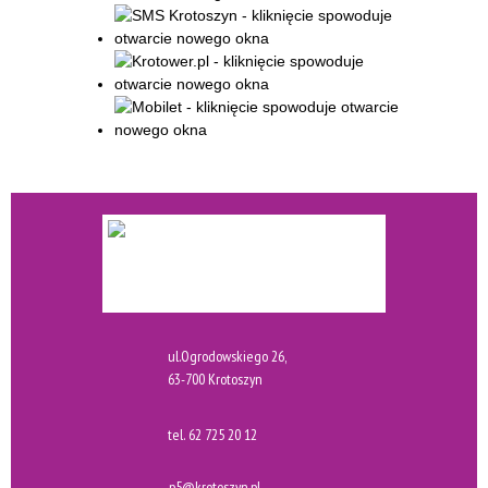
ul.Ogrodowskiego 26,
63-700 Krotoszyn
tel.
62 725 20 12
p5@krotoszyn.pl