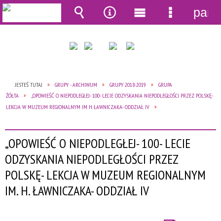
pane
Wyszukiwarka
Narzędzia
Menu
Menu
główne
szczegół
JESTEŚ TUTAJ
GRUPY - ARCHIWUM
GRUPY 2018-2019
GRUPA
ŻÓŁTA
„OPOWIEŚĆ O NIEPODLEGŁEJ- 100- LECIE ODZYSKANIA NIEPODLEGŁOŚCI PRZEZ POLSKĘ-
LEKCJA W MUZEUM REGIONALNYM IM. H. ŁAWNICZAKA- ODDZIAŁ IV
„OPOWIEŚĆ O NIEPODLEGŁEJ- 100- LECIE
ODZYSKANIA NIEPODLEGŁOŚCI PRZEZ
POLSKĘ- LEKCJA W MUZEUM REGIONALNYM
IM. H. ŁAWNICZAKA- ODDZIAŁ IV