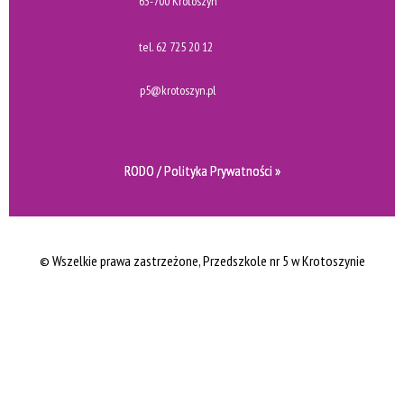
63-700 Krotoszyn
tel.
62 725 20 12
p5@krotoszyn.pl
RODO / Polityka Prywatności »
© Wszelkie prawa zastrzeżone
, Przedszkole nr 5 w Krotoszynie