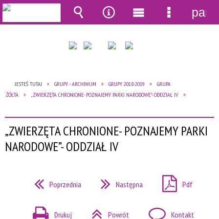
pane
Wyszukiwarka
Narzędzia
Menu
Menu
główne
szczegół
JESTEŚ TUTAJ
GRUPY - ARCHIWUM
GRUPY 2018-2019
GRUPA
ŻÓŁTA
„ZWIERZĘTA CHRONIONE- POZNAJEMY PARKI NARODOWE”- ODDZIAŁ IV
„ZWIERZĘTA CHRONIONE- POZNAJEMY PARKI
NARODOWE”- ODDZIAŁ IV
Poprzednia
Następna
Pdf
Drukuj
Powrót
Kontakt