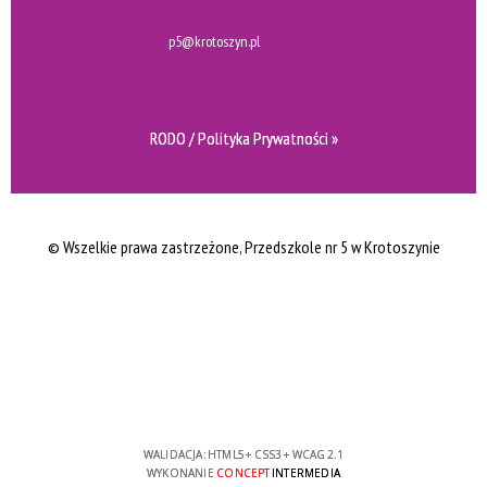
p5@krotoszyn.pl
RODO / Polityka Prywatności »
© Wszelkie prawa zastrzeżone
, Przedszkole nr 5 w Krotoszynie
WALIDACJA:
HTML5
+
CSS3
+
WCAG 2.1
WYKONANIE
CONCEPT
INTERMEDIA