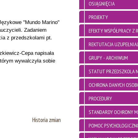
OSIĄGNIĘCIA
PROJEKTY
 Językowe "Mundo Marino"
auczycieli. Zadaniem
EFEKTY WSPÓŁPRACY Z 
ia z przedszkolami pt.
REKTUTACJA UZUPEŁNIAJ
zkiewicz-Cepa napisała
GRUPY - ARCHIWUM
którym wywalczyła sobie
STATUT PRZEDSZKOLA N
OCHRONA DANYCH OSO
PROCEDURY
STANDARDY OCHRONY M
Historia zmian
POMOC PSYCHOLOGICZN