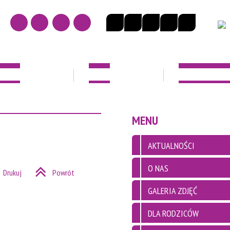
NOŚCI
O NAS
DLA RODZICÓ
EK
MENU
AKTUALNOŚCI
O NAS
Drukuj
Powrót
GALERIA ZDJĘĆ
DLA RODZICÓW