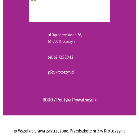
ul.Ogrodowskiego 26,
63-700 Krotoszyn
tel.
62 725 20 12
p5@krotoszyn.pl
RODO / Polityka Prywatności »
© Wszelkie prawa zastrzeżone
, Przedszkole nr 5 w Krotoszynie