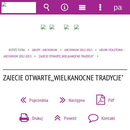
pane
Wyszukiwarka
Narzędzia
Menu
Menu
główne
szczegół
JESTEŚ TUTAJ
GRUPY - ARCHIWUM
ARCHIWUM 2012-2013
GRUPA FIOLETOWA -
ARCHIWUM 2012-2013
ZAJECIE OTWARTE,,WIELKANOCNE TRADYCJE"
ZAJECIE OTWARTE,,WIELKANOCNE TRADYCJE"
Poprzednia
Następna
Pdf
Drukuj
Powrót
Kontakt