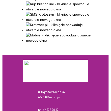
ul.Ogrodowskiego 26,
63-700 Krotoszyn
tel.
62 725 20 12