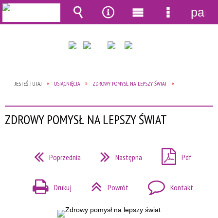
pane
Wyszukiwarka
Narzędzia
Menu
Menu
główne
szczegół
JESTEŚ TUTAJ
OSIĄGNIĘCIA
ZDROWY POMYSŁ NA LEPSZY ŚWIAT
ZDROWY POMYSŁ NA LEPSZY ŚWIAT
Poprzednia
Następna
Pdf
Drukuj
Powrót
Kontakt