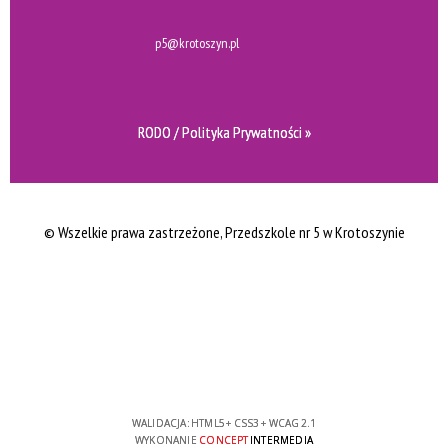
p5@krotoszyn.pl
RODO / Polityka Prywatności »
© Wszelkie prawa zastrzeżone
, Przedszkole nr 5 w Krotoszynie
WALIDACJA:
HTML5
+
CSS3
+
WCAG 2.1
WYKONANIE
CONCEPT
INTERMEDIA