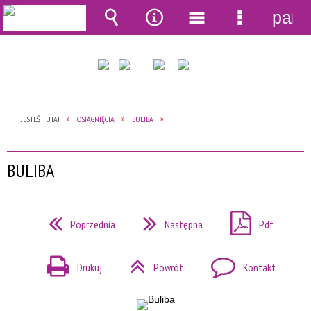
pane
Wyszukiwarka
Narzędzia
Menu
Menu
główne
szczegół
JESTEŚ TUTAJ
OSIĄGNIĘCIA
BULIBA
BULIBA
Poprzednia
Następna
Pdf
Drukuj
Powrót
Kontakt