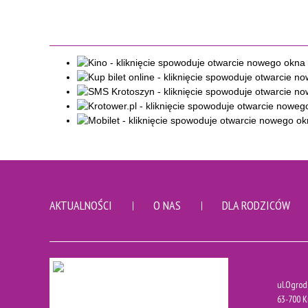
AKTUALNOŚCI
O NAS
DLA RODZICÓW
ul.Ogrod
63-700 K