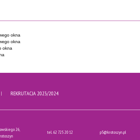
REKRUTACJA 2023/2024
owskiego 26,
tel.
62 725 20 12
p5@krotoszyn.pl
rotoszyn