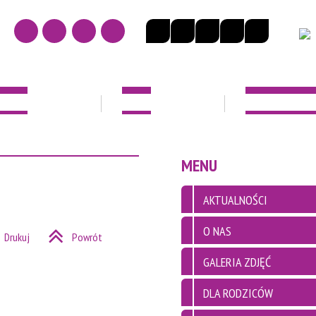
NOŚCI
O NAS
DLA RODZICÓ
EK
MENU
AKTUALNOŚCI
O NAS
Drukuj
Powrót
GALERIA ZDJĘĆ
DLA RODZICÓW