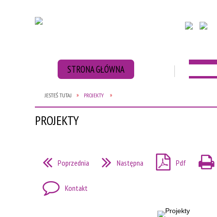
STRONA GŁÓWNA
AKTUAL
JESTEŚ TUTAJ
PROJEKTY
ZBIÓRKA BATERII
ZBIÓRKA NAKRĘT
PROJEKTY
Poprzednia
Następna
Pdf
Kontakt