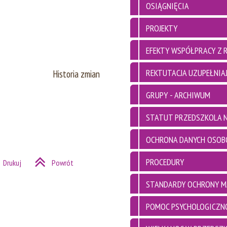
OSIĄGNIĘCIA
PROJEKTY
EFEKTY WSPÓŁPRACY Z 
REKTUTACJA UZUPEŁNIAJ
Historia zmian
GRUPY - ARCHIWUM
STATUT PRZEDSZKOLA N
OCHRONA DANYCH OSO
PROCEDURY
Drukuj
Powrót
STANDARDY OCHRONY M
POMOC PSYCHOLOGICZN