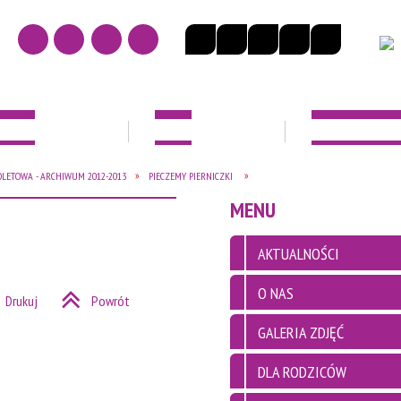
NOŚCI
O NAS
DLA RODZICÓ
OLETOWA - ARCHIWUM 2012-2013
PIECZEMY PIERNICZKI
EK
MENU
AKTUALNOŚCI
O NAS
Drukuj
Powrót
GALERIA ZDJĘĆ
DLA RODZICÓW