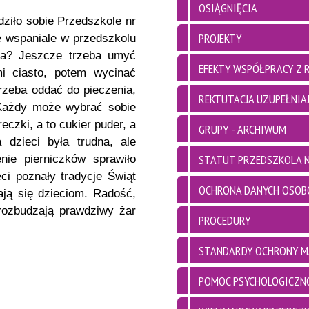
OSIĄGNIĘCIA
dziło sobie Przedszkole nr
PROJEKTY
e wspaniale w przedszkolu
rza? Jeszcze trzeba umyć
EFEKTY WSPÓŁPRACY Z 
i ciasto, potem wycinać
trzeba oddać do pieczenia,
REKTUTACJA UZUPEŁNIAJ
 Każdy może wybrać sobie
eczki, a to cukier puder, a
GRUPY - ARCHIWUM
 dzieci była trudna, ale
STATUT PRZEDSZKOLA N
nie pierniczków sprawiło
ci poznały tradycje Świąt
OCHRONA DANYCH OSO
ają się dzieciom. Radość,
rozbudzają prawdziwy żar
PROCEDURY
STANDARDY OCHRONY M
POMOC PSYCHOLOGICZN