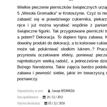
Wielkie pieczenie pierniczków świątecznych urzą
5 „Wesoła Gromadka” w Krotoszynie. Czyż to ni
zabawić się w prawdziwego cukiernika, pieka
ręce i już można wyrabiać wspólnie z paniam
świąteczne figurki. Tak przygotowane pierniczki 
a potem? Dekoracja. To dopiero fajna zabawa.
dowolny produkt do dekoracji, a to kolorowe cukier
może tak polukrować słodkim lukrem..? Praca
przyniosła oczekiwane efekty, ponieważ piecze
najmłodszym wielką radość, a jednocześnie dzie
Bożego Narodzenia. Takie zajęcia bardzo podob
zabawa i pewność siebie, jakie im towarzyszą 
poznawczy.
Odpowiedzialny za treść:
Concept INTERMEDIA
Data opublikowania:
24 / 12 / 2012
Ostatnia aktualizacja:
03 / 12 / 2018