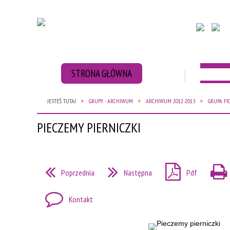
STRONA GŁÓWNA
AKTUAL
JESTEŚ TUTAJ
GRUPY - ARCHIWUM
ARCHIWUM 2012-2013
GRUPA FI
ZBIÓRKA BATERII
ZBIÓRKA NAKRĘT
PIECZEMY PIERNICZKI
Poprzednia
Następna
Pdf
Kontakt