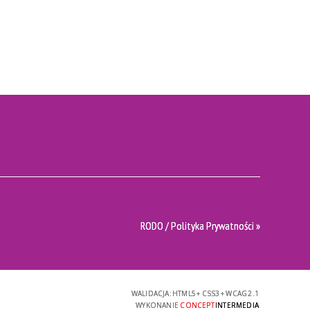
RODO / Polityka Prywatności »
WALIDACJA:
HTML5
+
CSS3
+
WCAG 2.1
WYKONANIE
CONCEPT
INTERMEDIA