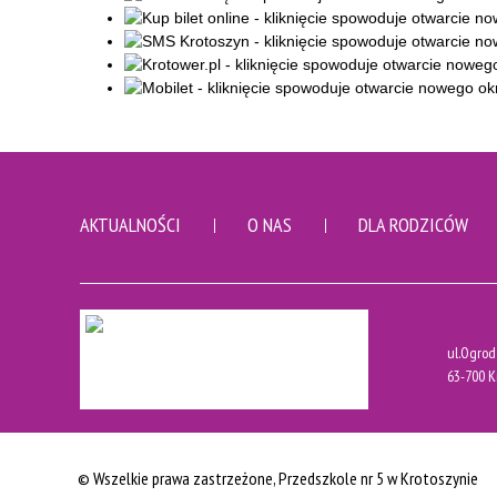
AKTUALNOŚCI
O NAS
DLA RODZICÓW
ul.Ogrod
63-700 K
© Wszelkie prawa zastrzeżone
, Przedszkole nr 5 w Krotoszynie