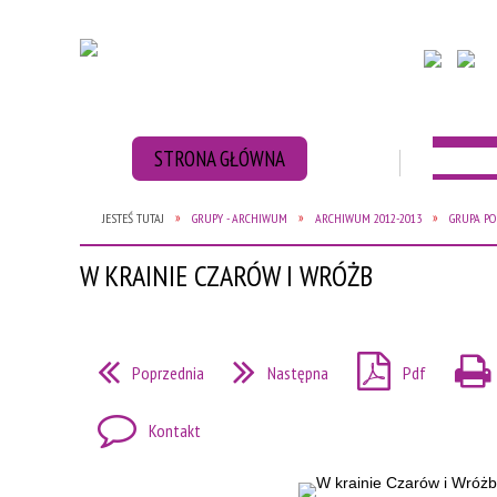
STRONA GŁÓWNA
AKTUAL
JESTEŚ TUTAJ
GRUPY - ARCHIWUM
ARCHIWUM 2012-2013
GRUPA PO
ZBIÓRKA BATERII
ZBIÓRKA NAKRĘT
W KRAINIE CZARÓW I WRÓŻB
Poprzednia
Następna
Pdf
Kontakt