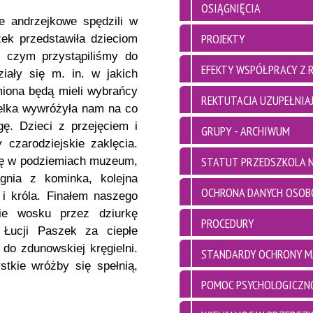
OSIĄGNIĘCIA
ie andrzejkowe spędzili w
PROJEKTY
ek przedstawiła dzieciom
o czym przystąpiliśmy do
EFEKTY WSPÓŁPRACY Z 
iały się m. in. w jakich
miona będą mieli wybrańcy
REKTUTACJA UZUPEŁNIAJ
telka wywróżyła nam na co
ę. Dzieci z przejęciem i
GRUPY - ARCHIWUM
 czarodziejskie zaklęcia.
STATUT PRZEDSZKOLA N
się w podziemiach muzeum,
gnia z kominka, kolejna
OCHRONA DANYCH OSO
i króla. Finałem naszego
nie wosku przez dziurkę
PROCEDURY
 Łucji Paszek za ciepłe
 do zdunowskiej kręgielni.
STANDARDY OCHRONY M
stkie wróżby się spełnią,
POMOC PSYCHOLOGICZN