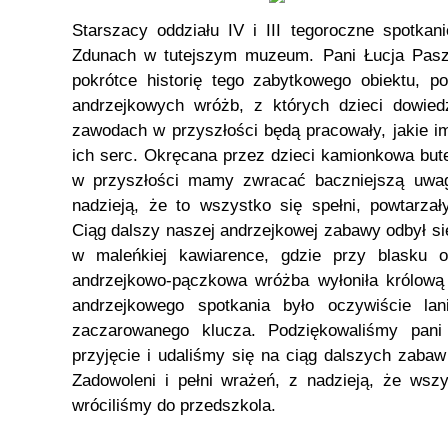
Starszacy oddziału IV i III tegoroczne spotkan
Zdunach w tutejszym muzeum. Pani Łucja Pasz
pokrótce historię tego zabytkowego obiektu, p
andrzejkowych wróżb, z których dzieci dowiedz
zawodach w przyszłości będą pracowały, jakie i
ich serc. Okręcana przez dzieci kamionkowa bu
w przyszłości mamy zwracać baczniejszą uwag
nadzieją, że to wszystko się spełni, powtarzały
Ciąg dalszy naszej andrzejkowej zabawy odbył 
w maleńkiej kawiarence, gdzie przy blasku o
andrzejkowo-pączkowa wróżba wyłoniła królową 
andrzejkowego spotkania było oczywiście la
zaczarowanego klucza. Podziękowaliśmy pani
przyjęcie i udaliśmy się na ciąg dalszych zabaw
Zadowoleni i pełni wrażeń, z nadzieją, że wszy
wróciliśmy do przedszkola.