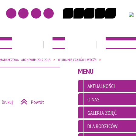
NOŚCI
O NAS
DLA RODZICÓ
MARAŃCZOWA - ARCHIWUM 2012-2013
W KRAINIE CZARÓW I WRÓŻB
EK
MENU
AKTUALNOŚCI
O NAS
Drukuj
Powrót
GALERIA ZDJĘĆ
DLA RODZICÓW