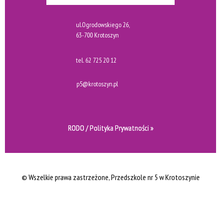
ul.Ogrodowskiego 26,
63-700 Krotoszyn
tel.
62 725 20 12
p5@krotoszyn.pl
RODO / Polityka Prywatności »
© Wszelkie prawa zastrzeżone
, Przedszkole nr 5 w Krotoszynie