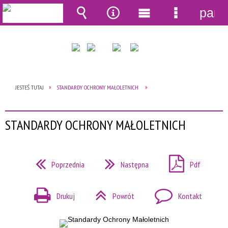
pane
Wyszukiwarka
Narzędzia
Menu
Menu
główne
szczegół
JESTEŚ TUTAJ
STANDARDY OCHRONY MAŁOLETNICH
STANDARDY OCHRONY MAŁOLETNICH
Poprzednia
Następna
Pdf
Drukuj
Powrót
Kontakt