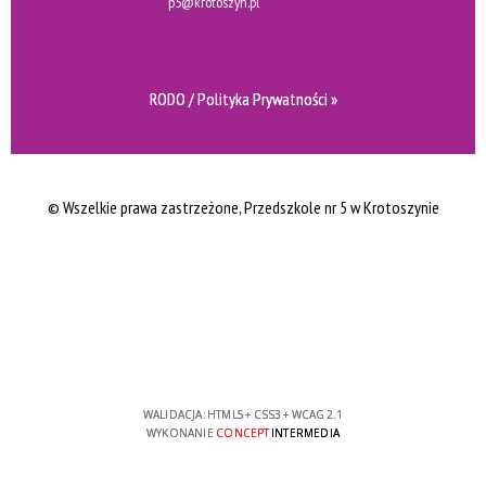
p5@krotoszyn.pl
RODO / Polityka Prywatności »
© Wszelkie prawa zastrzeżone
, Przedszkole nr 5 w Krotoszynie
WALIDACJA:
HTML5
+
CSS3
+
WCAG 2.1
WYKONANIE
CONCEPT
INTERMEDIA