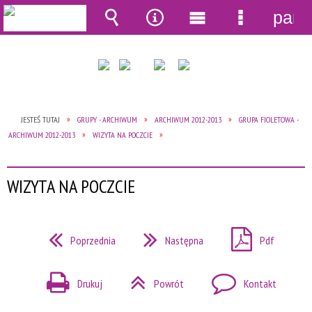
pane
Wyszukiwarka
Narzędzia
Menu
Menu
główne
szczegół
JESTEŚ TUTAJ
GRUPY - ARCHIWUM
ARCHIWUM 2012-2013
GRUPA FIOLETOWA -
ARCHIWUM 2012-2013
WIZYTA NA POCZCIE
WIZYTA NA POCZCIE
Poprzednia
Następna
Pdf
Drukuj
Powrót
Kontakt