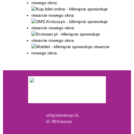
ul.Ogrodowskiego 26,
63-700 Krotoszyn