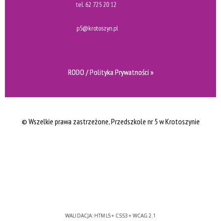
tel.
62 725 20 12
p5@krotoszyn.pl
RODO / Polityka Prywatności »
© Wszelkie prawa zastrzeżone
, Przedszkole nr 5 w Krotoszynie
WALIDACJA:
HTML5
+
CSS3
+
WCAG 2.1