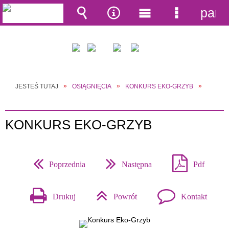
pane
Wyszukiwarka
Narzędzia
Menu
Menu
główne
szczegół
JESTEŚ TUTAJ
OSIĄGNIĘCIA
KONKURS EKO-GRZYB
KONKURS EKO-GRZYB
Poprzednia
Następna
Pdf
Drukuj
Powrót
Kontakt