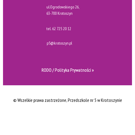
ul.Ogrodowskiego 26,
63-700 Krotoszyn
tel.
62 725 20 12
p5@krotoszyn.pl
RODO / Polityka Prywatności »
© Wszelkie prawa zastrzeżone
, Przedszkole nr 5 w Krotoszynie