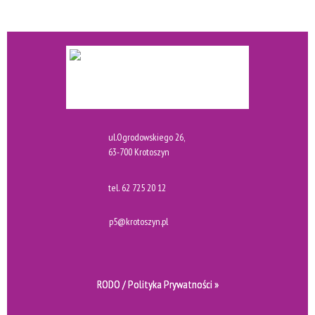
ul.Ogrodowskiego 26,
63-700 Krotoszyn
tel.
62 725 20 12
p5@krotoszyn.pl
RODO / Polityka Prywatności »