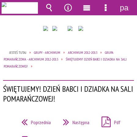
pane
Wyszukiwarka
Narzędzia
Menu
Menu
główne
szczegół
JESTEŚ TUTAJ
GRUPY - ARCHIWUM
ARCHIWUM 2012-2013
GRUPA
POMARAŃCZOWA - ARCHIWUM 2012-2013
ŚWIĘTUJEMY! DZIEŃ BABCI I DZIADKA NA SALI
POMARAŃCZOWEJ!
ŚWIĘTUJEMY! DZIEŃ BABCI I DZIADKA NA SALI
POMARAŃCZOWEJ!
Poprzednia
Następna
Pdf