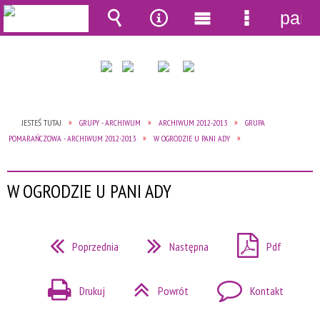
pane
Wyszukiwarka
Narzędzia
Menu
Menu
główne
szczegół
JESTEŚ TUTAJ
GRUPY - ARCHIWUM
ARCHIWUM 2012-2013
GRUPA
POMARAŃCZOWA - ARCHIWUM 2012-2013
W OGRODZIE U PANI ADY
W OGRODZIE U PANI ADY
Poprzednia
Następna
Pdf
Drukuj
Powrót
Kontakt