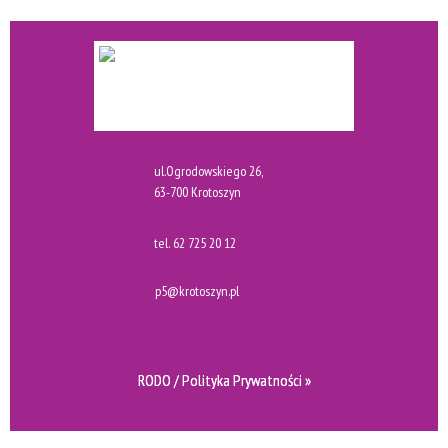
ul.Ogrodowskiego 26,
63-700 Krotoszyn
tel.
62 725 20 12
p5@krotoszyn.pl
RODO / Polityka Prywatności »