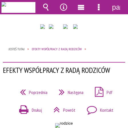
pane
Wyszukiwarka
Narzędzia
Menu
Menu
główne
szczegół
JESTEŚ TUTAJ
EFEKTY WSPÓŁPRACY Z RADĄ RODZICÓW
EFEKTY WSPÓŁPRACY Z RADĄ RODZICÓW
Poprzednia
Następna
Pdf
Drukuj
Powrót
Kontakt