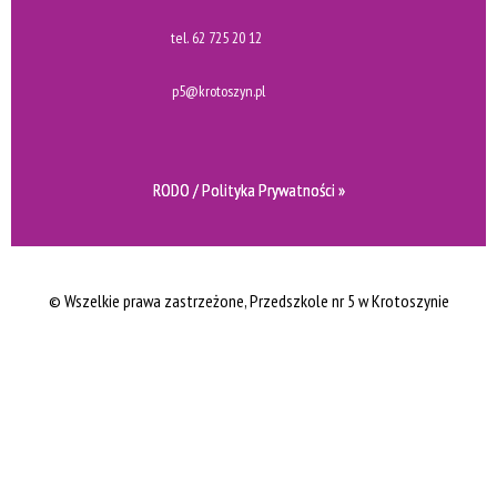
tel.
62 725 20 12
p5@krotoszyn.pl
RODO / Polityka Prywatności »
© Wszelkie prawa zastrzeżone
, Przedszkole nr 5 w Krotoszynie