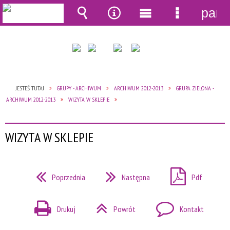
pane
Wyszukiwarka
Narzędzia
Menu
Menu
główne
szczegół
JESTEŚ TUTAJ
GRUPY - ARCHIWUM
ARCHIWUM 2012-2013
GRUPA ZIELONA -
ARCHIWUM 2012-2013
WIZYTA W SKLEPIE
WIZYTA W SKLEPIE
Poprzednia
Następna
Pdf
Drukuj
Powrót
Kontakt