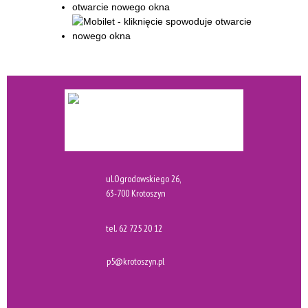
ul.Ogrodowskiego 26,
63-700 Krotoszyn
tel.
62 725 20 12
p5@krotoszyn.pl