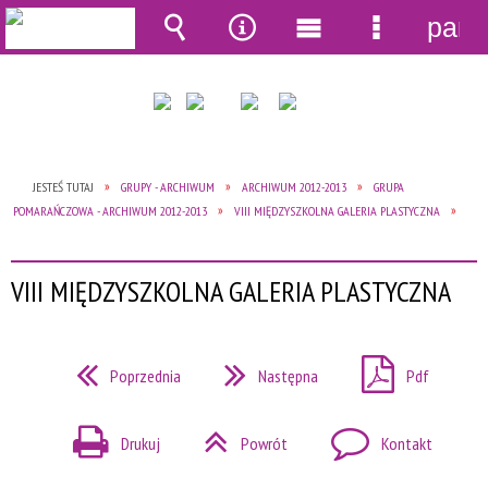
pane
Wyszukiwarka
Narzędzia
Menu
Menu
główne
szczegół
JESTEŚ TUTAJ
GRUPY - ARCHIWUM
ARCHIWUM 2012-2013
GRUPA
POMARAŃCZOWA - ARCHIWUM 2012-2013
VIII MIĘDZYSZKOLNA GALERIA PLASTYCZNA
VIII MIĘDZYSZKOLNA GALERIA PLASTYCZNA
Poprzednia
Następna
Pdf
Drukuj
Powrót
Kontakt