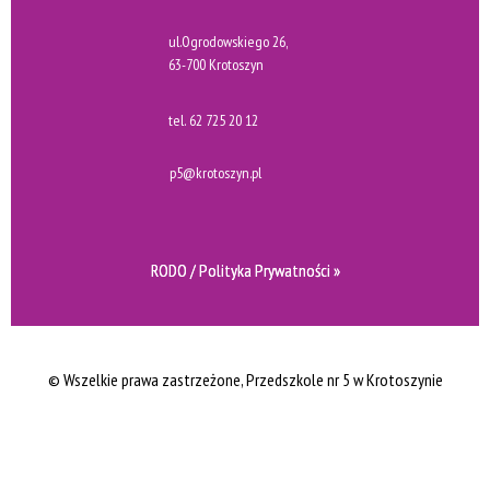
ul.Ogrodowskiego 26,
63-700 Krotoszyn
tel.
62 725 20 12
p5@krotoszyn.pl
RODO / Polityka Prywatności »
© Wszelkie prawa zastrzeżone
, Przedszkole nr 5 w Krotoszynie