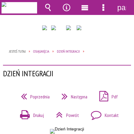
pane
Wyszukiwarka
Narzędzia
Menu
Menu
główne
szczegół
JESTEŚ TUTAJ
OSIĄGNIĘCIA
DZIEŃ INTEGRACJI
DZIEŃ INTEGRACJI
Poprzednia
Następna
Pdf
Drukuj
Powrót
Kontakt