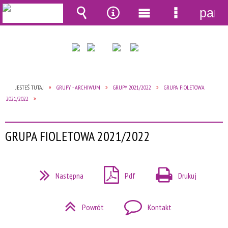
pane
Wyszukiwarka
Narzędzia
Menu
Menu
główne
szczegół
JESTEŚ TUTAJ
GRUPY - ARCHIWUM
GRUPY 2021/2022
GRUPA FIOLETOWA
2021/2022
GRUPA FIOLETOWA 2021/2022
Następna
Pdf
Drukuj
Powrót
Kontakt