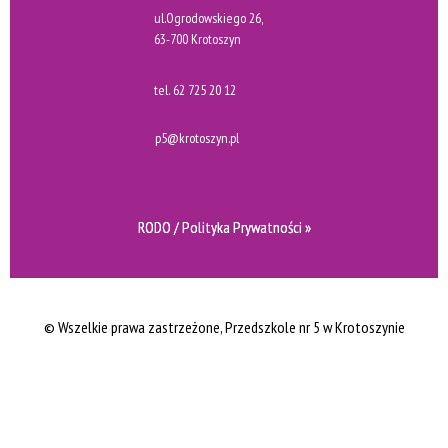
ul.Ogrodowskiego 26,
63-700 Krotoszyn
tel.
62 725 20 12
p5@krotoszyn.pl
RODO / Polityka Prywatności »
© Wszelkie prawa zastrzeżone
, Przedszkole nr 5 w Krotoszynie