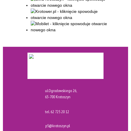
ul.Ogrodowskiego 26,
63-700 Krotoszyn
tel.
62 725 20 12
p5@krotoszyn.pl