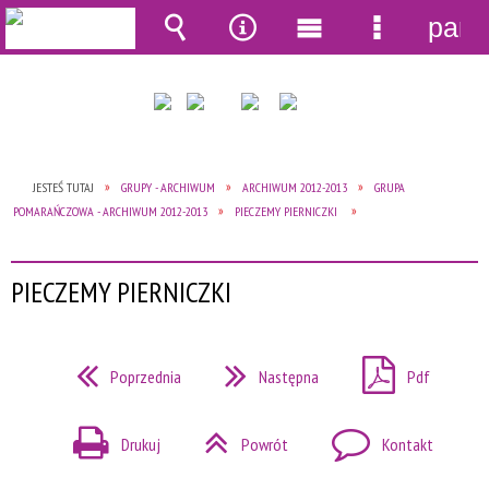
pane
Wyszukiwarka
Narzędzia
Menu
Menu
główne
szczegół
JESTEŚ TUTAJ
GRUPY - ARCHIWUM
ARCHIWUM 2012-2013
GRUPA
POMARAŃCZOWA - ARCHIWUM 2012-2013
PIECZEMY PIERNICZKI
PIECZEMY PIERNICZKI
Poprzednia
Następna
Pdf
Drukuj
Powrót
Kontakt