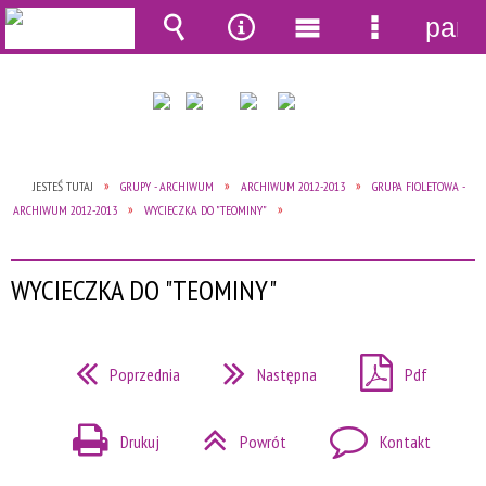
pane
Wyszukiwarka
Narzędzia
Menu
Menu
główne
szczegół
JESTEŚ TUTAJ
GRUPY - ARCHIWUM
ARCHIWUM 2012-2013
GRUPA FIOLETOWA -
ARCHIWUM 2012-2013
WYCIECZKA DO "TEOMINY"
WYCIECZKA DO "TEOMINY"
Poprzednia
Następna
Pdf
Drukuj
Powrót
Kontakt