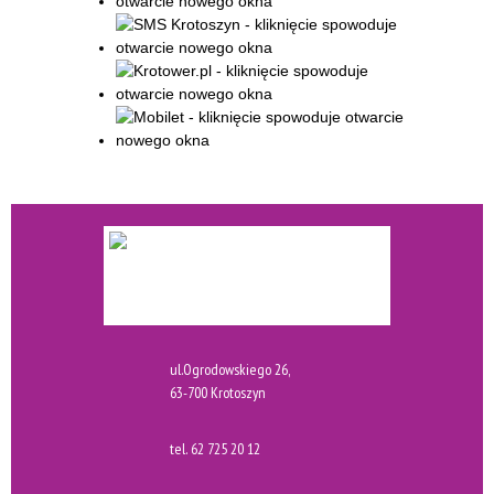
ul.Ogrodowskiego 26,
63-700 Krotoszyn
tel.
62 725 20 12