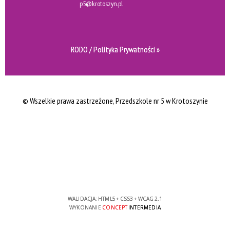
p5@krotoszyn.pl
RODO / Polityka Prywatności »
© Wszelkie prawa zastrzeżone
, Przedszkole nr 5 w Krotoszynie
WALIDACJA:
HTML5
+
CSS3
+
WCAG 2.1
WYKONANIE
CONCEPT
INTERMEDIA