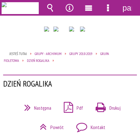
pane
Wyszukiwarka
Narzędzia
Menu
Menu
główne
szczegół
JESTEŚ TUTAJ
GRUPY - ARCHIWUM
GRUPY 2018-2019
GRUPA
FIOLETOWA
DZIEŃ ROGALIKA
DZIEŃ ROGALIKA
Następna
Pdf
Drukuj
Powrót
Kontakt