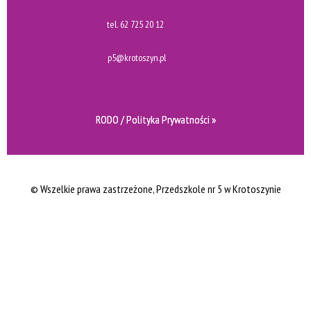
tel.
62 725 20 12
p5@krotoszyn.pl
RODO / Polityka Prywatności »
© Wszelkie prawa zastrzeżone
, Przedszkole nr 5 w Krotoszynie