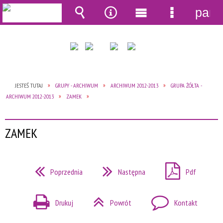
pane
Wyszukiwarka
Narzędzia
Menu
Menu
główne
szczegół
JESTEŚ TUTAJ
GRUPY - ARCHIWUM
ARCHIWUM 2012-2013
GRUPA ŻÓŁTA -
ARCHIWUM 2012-2013
ZAMEK
ZAMEK
Poprzednia
Następna
Pdf
Drukuj
Powrót
Kontakt