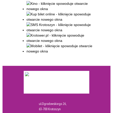
ul.Ogrodowskiego 26,
63-700 Krotoszyn