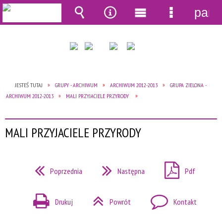
pane
Wyszukiwarka
Narzędzia
Menu
Menu
główne
szczegół
JESTEŚ TUTAJ
GRUPY - ARCHIWUM
ARCHIWUM 2012-2013
GRUPA ZIELONA -
ARCHIWUM 2012-2013
MALI PRZYJACIELE PRZYRODY
MALI PRZYJACIELE PRZYRODY
Poprzednia
Następna
Pdf
Drukuj
Powrót
Kontakt