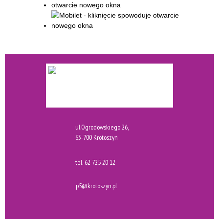
ul.Ogrodowskiego 26,
63-700 Krotoszyn
tel.
62 725 20 12
p5@krotoszyn.pl