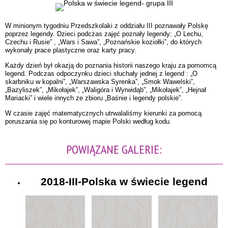
W minionym tygodniu Przedszkolaki z oddziału III poznawały Polskę
poprzez legendy. Dzieci podczas zajęć poznały legendy: „O Lechu,
Czechu i Rusie” , „Wars i Sawa”, „Poznańskie koziołki”, do których
wykonały prace plastyczne oraz karty pracy.
Każdy dzień był okazją do poznania historii naszego kraju za pomomcą
legend. Podczas odpoczynku dzieci słuchały jednej z legend : „O
skarbniku w kopalni”, „Warszawska Syrenka”, „Smok Wawelski”,
„Bazyliszek”, „Mikołajek”, „Waligóra i Wyrwidąb”, „Mikołajek”, „Hejnał
Mariacki” i wiele innych ze zbioru „Baśnie i legendy polskie”.
W czasie zajęć matematycznych utrwalaliśmy kierunki za pomocą
poruszania się po konturowej mapie Polski według kodu.
POWIĄZANE GALERIE:
2018-III-Polska w świecie legend