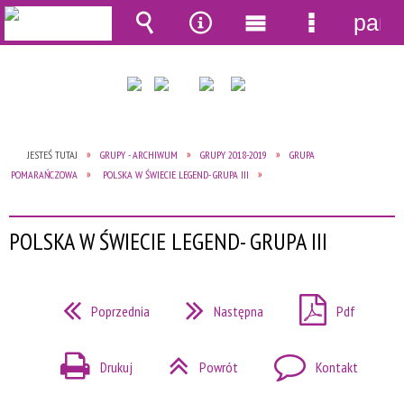
pane
Wyszukiwarka
Narzędzia
Menu
Menu
główne
szczegół
JESTEŚ TUTAJ
GRUPY - ARCHIWUM
GRUPY 2018-2019
GRUPA
POMARAŃCZOWA
POLSKA W ŚWIECIE LEGEND- GRUPA III
POLSKA W ŚWIECIE LEGEND- GRUPA III
Poprzednia
Następna
Pdf
Drukuj
Powrót
Kontakt