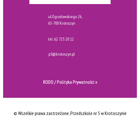
ul.Ogrodowskiego 26,
63-700 Krotoszyn
tel.
62 725 20 12
p5@krotoszyn.pl
RODO / Polityka Prywatności »
© Wszelkie prawa zastrzeżone
, Przedszkole nr 5 w Krotoszynie