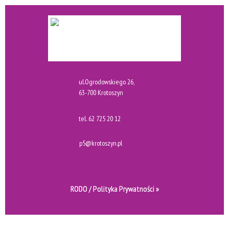
ul.Ogrodowskiego 26,
63-700 Krotoszyn
tel.
62 725 20 12
p5@krotoszyn.pl
RODO / Polityka Prywatności »