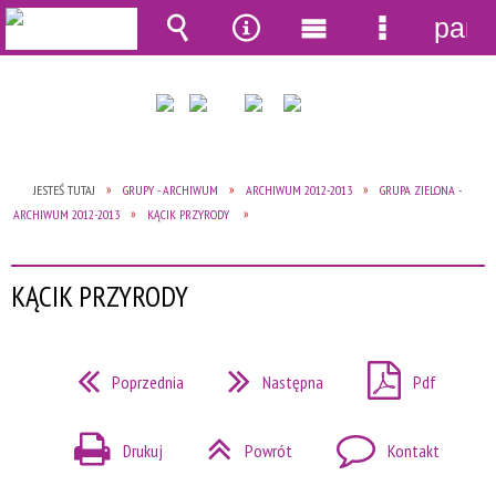
pane
Wyszukiwarka
Narzędzia
Menu
Menu
główne
szczegół
JESTEŚ TUTAJ
GRUPY - ARCHIWUM
ARCHIWUM 2012-2013
GRUPA ZIELONA -
ARCHIWUM 2012-2013
KĄCIK PRZYRODY
KĄCIK PRZYRODY
Poprzednia
Następna
Pdf
Drukuj
Powrót
Kontakt