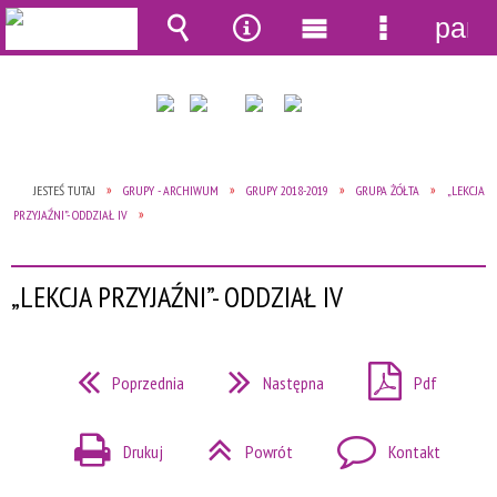
pane
Wyszukiwarka
Narzędzia
Menu
Menu
główne
szczegół
JESTEŚ TUTAJ
GRUPY - ARCHIWUM
GRUPY 2018-2019
GRUPA ŻÓŁTA
„LEKCJA
PRZYJAŹNI”- ODDZIAŁ IV
„LEKCJA PRZYJAŹNI”- ODDZIAŁ IV
Poprzednia
Następna
Pdf
Drukuj
Powrót
Kontakt