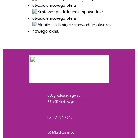
ul.Ogrodowskiego 26,
63-700 Krotoszyn
tel.
62 725 20 12
p5@krotoszyn.pl